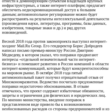
отнести к доминирующим субъектам владельцев крупных
инфраструктурных, а также интернет-платформ; предлагает
обеспечить недискриминационный доступ к большим
данным; антимонопольное регулирование можно будет
распространять на результаты интеллектуальной деятельности
(произведения науки, литературы, программы, базы данных,
изобретения, товарные знаки и др.) и ряд других
нововведений.
Весной 2018 года против законопроекта выступил интернет-
холдинг Mail.Ru Group. Его гендиректор Борис Добродеев
написал письмо премьер-министру России Дмитрию
Медведеву, в котором указал, что поправки продвигают
интересы «отдельной незначительной части интернет-
бизнеса» и помешают развитию в России компаний в области
интернет-коммуникаций, которые будут конкурентоспособны
на мировом рынке. В октябре 2018 года пятый
антимонопольный пакет получил отрицательный отзыв от
Минэкономразвития. Ведомство посчитало предложенные
поправки недостаточно обоснованными. В отзыве
отмечалось, что проект содержит избыточные обязанности,
запреты и ограничения для физических и юридических лиц.
По мнению министерства, введение поправок в
представленном виде привело бы к возникновению
необоснованных расходов со стороны предпринимателей и из